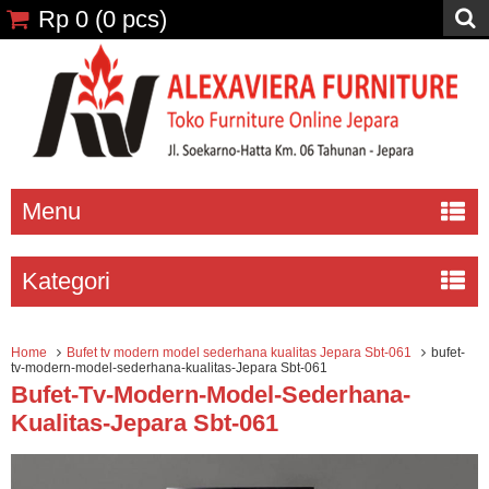
Rp 0
(
0
pcs)
Menu
Kategori
Home
Bufet tv modern model sederhana kualitas Jepara Sbt-061
bufet-
tv-modern-model-sederhana-kualitas-Jepara Sbt-061
Bufet-Tv-Modern-Model-Sederhana-
Kualitas-Jepara Sbt-061