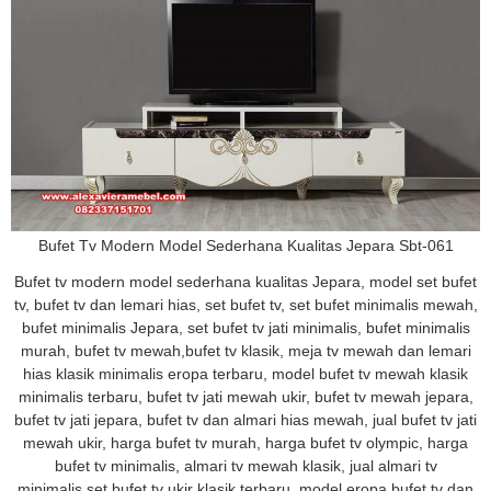
Bufet Tv Modern Model Sederhana Kualitas Jepara Sbt-061
Bufet tv modern model sederhana kualitas Jepara, model set bufet
tv, bufet tv dan lemari hias, set bufet tv, set bufet minimalis mewah,
bufet minimalis Jepara, set bufet tv jati minimalis, bufet minimalis
murah, bufet tv mewah,bufet tv klasik, meja tv mewah dan lemari
hias klasik minimalis eropa terbaru, model bufet tv mewah klasik
minimalis terbaru, bufet tv jati mewah ukir, bufet tv mewah jepara,
bufet tv jati jepara, bufet tv dan almari hias mewah, jual bufet tv jati
mewah ukir, harga bufet tv murah, harga bufet tv olympic, harga
bufet tv minimalis, almari tv mewah klasik, jual almari tv
minimalis,set bufet tv ukir klasik terbaru, model eropa bufet tv dan