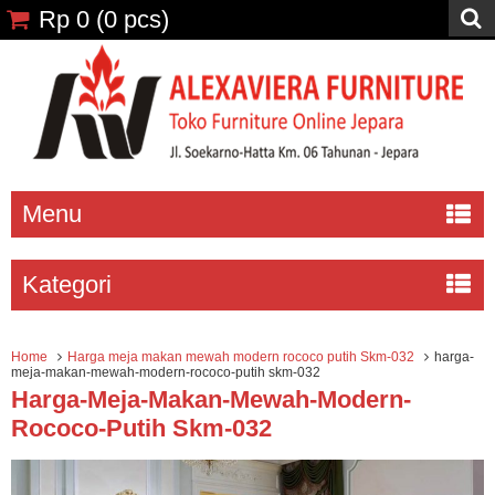
Rp 0
(
0
pcs)
Menu
Kategori
Home
Harga meja makan mewah modern rococo putih Skm-032
harga-
meja-makan-mewah-modern-rococo-putih skm-032
Harga-Meja-Makan-Mewah-Modern-
Rococo-Putih Skm-032