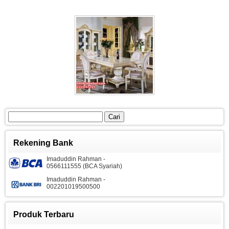
Cari
untuk:
Rekening Bank
Imaduddin Rahman -
0566111555 (BCA Syariah)
Imaduddin Rahman -
002201019500500
Produk Terbaru