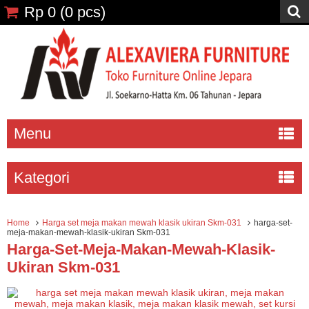
Rp 0
(
0
pcs)
Menu
Kategori
Home
Harga set meja makan mewah klasik ukiran Skm-031
harga-set-
meja-makan-mewah-klasik-ukiran Skm-031
Harga-Set-Meja-Makan-Mewah-Klasik-
Ukiran Skm-031