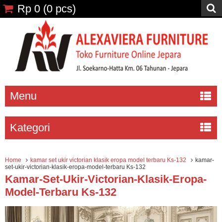
Rp 0
(
0
pcs)
Menu
Kategori
Home
kamar set ukir victorian klasik eropa model terbaru Ks-132
kamar-
set-ukir-victorian-klasik-eropa-model-terbaru Ks-132
Kamar-Set-Ukir-Victorian-Klasik-Eropa-
Model-Terbaru Ks-132