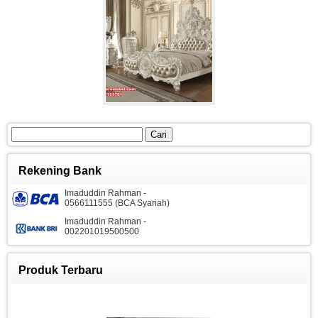
Cari
untuk:
Rekening Bank
Imaduddin Rahman -
0566111555 (BCA Syariah)
Imaduddin Rahman -
002201019500500
Produk Terbaru