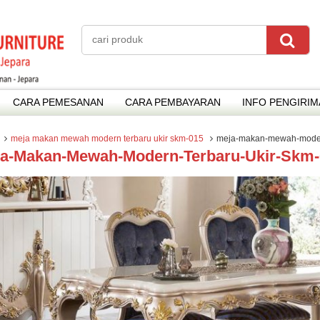
CARA PEMESANAN
CARA PEMBAYARAN
INFO PENGIRI
meja makan mewah modern terbaru ukir skm-015
meja-makan-mewah-modern
a-Makan-Mewah-Modern-Terbaru-Ukir-Skm-