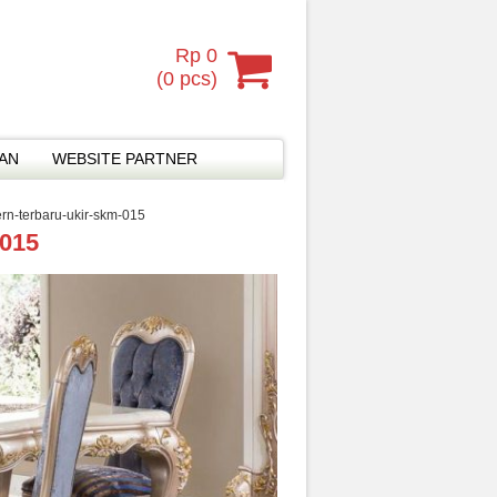
Rp 0
(
0
pcs)
MAN
WEBSITE PARTNER
-terbaru-ukir-skm-015
015