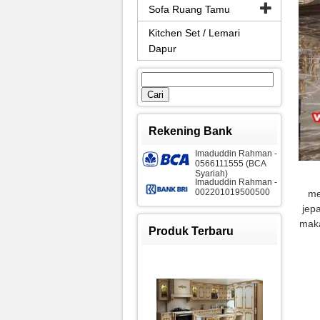
Sofa Ruang Tamu
Kitchen Set / Lemari
Dapur
Cari
untuk:
Rekening Bank
Imaduddin Rahman -
0566111555 (BCA
Syariah)
Imaduddin Rahman -
002201019500500
me
jep
maka
Produk Terbaru