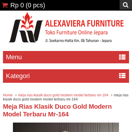
Rp 0
(
0
pcs)
Menu
Kategori
Home
meja rias klasik duco gold modern model terbaru mr-164
meja rias
klasik duco gold modern model terbaru mr-164
Meja Rias Klasik Duco Gold Modern
Model Terbaru Mr-164