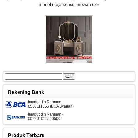
model meja konsul mewah ukir
Cari
untuk:
Rekening Bank
Imaduddin Rahman -
0566111555 (BCA Syariah)
Imaduddin Rahman -
002201019500500
Produk Terbaru