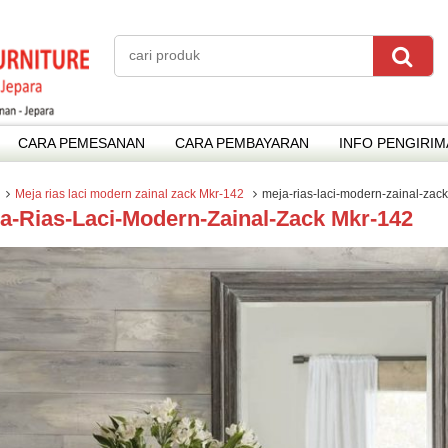
CARA PEMESANAN
CARA PEMBAYARAN
INFO PENGIRI
Meja rias laci modern zainal zack Mkr-142
meja-rias-laci-modern-zainal-zac
a-Rias-Laci-Modern-Zainal-Zack Mkr-142