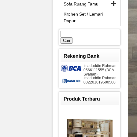
Sofa Ruang Tamu
Kitchen Set / Lemari
Dapur
Cari
untuk:
Rekening Bank
Imaduddin Rahman -
0566111555 (BCA
Syariah)
Imaduddin Rahman -
002201019500500
Produk Terbaru