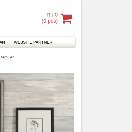
Rp 0
(
0
pcs)
MAN
WEBSITE PARTNER
k Mkr-142