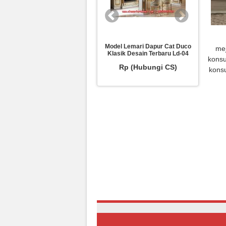
Sofa Tamu Vento Klasik Ukiran
Model Lemari Dapur Cat Duco
Desain 
mej
Mewah Terbaru Srt-223
Klasik Desain Terbaru Ld-04
Klasi
konsu
Rp (Hubungi CS)
Rp (Hubungi CS)
R
konsu