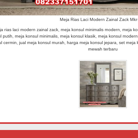
Meja Rias Laci Modern Zainal Zack Mkr
Lemari Dapur Kayu Jati
Ukiran Sofa Ruang Tamu Klasik
Sofa Tamu Set 
a rias laci modern zainal zack, meja konsul minimalis modern, meja k
k Model Terbaru Ld-03
Model Arabian Terbaru Srt-222
Mewah Gol
l putih, meja konsul minimalis, meja konsul klasik, meja konsul modern
p (Hubungi CS)
Rp (Hubungi CS)
Rp (Hub
l cermin, jual meja konsul murah, harga meja konsul jepara, set meja k
mewah terbaru