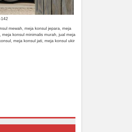
-142
Klasik Ukiran
Sofa Tamu Vento Klasik Ukiran
onsul mewah, meja konsul jepara, meja
d Al Rozaq
Mewah Terbaru Srt-223
, meja konsul minimalis murah, jual meja
ungi CS)
Rp (Hubungi CS)
onsul, meja konsul jati, meja konsul ukir