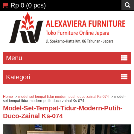
Rp 0
(
0
pcs)
Menu
Kategori
Home
model set tempat tidur modern putih duco zainal Ks-074
model-
set-tempat-tidur-modern-putih-duco-zainal Ks-074
Model-Set-Tempat-Tidur-Modern-Putih-
Duco-Zainal Ks-074