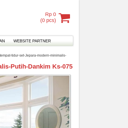
Rp 0
(
0
pcs)
MAN
WEBSITE PARTNER
tempat-tidur-set-Jepara-modern-minimalis-
lis-Putih-Dankim Ks-075