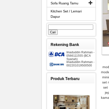
Sofa Ruang Tamu
Kitchen Set / Lemari
Dapur
Cari
untuk:
Rekening Bank
Imaduddin Rahman -
0566111555 (BCA
Syariah)
Imaduddin Rahman -
002201019500500
mode
moder
mini
Produk Terbaru
set 
set
je
kamar