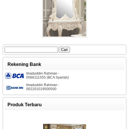
Cari
untuk:
Rekening Bank
Imaduddin Rahman -
0566111555 (BCA Syariah)
Imaduddin Rahman -
002201019500500
Produk Terbaru