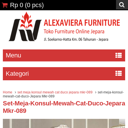
Rp 0
(
0
pcs)
Menu
Kategori
Home
set meja konsul mewah cat duco jepara mkr-089
set-meja-konsul-
mewah-cat-duco-Jepara Mkr-089
Set-Meja-Konsul-Mewah-Cat-Duco-Jepara
Mkr-089