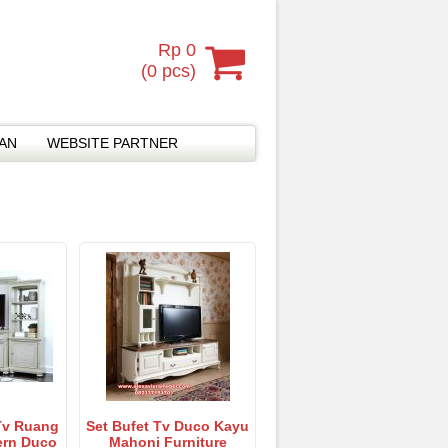
Rp 0
(
0
pcs)
MAN
WEBSITE PARTNER
 Tv Ruang
Set Bufet Tv Duco Kayu
ern Duco
Mahoni Furniture