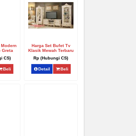
o Klasik Ukiran
aru Srt-223
ungi CS)
a Modern
Harga Set Bufet Tv
 Greta
Klasik Mewah Terbaru
-042
Covid-19 Sbt-041
i CS)
Rp (Hubungi CS)
Beli
Detail
Beli