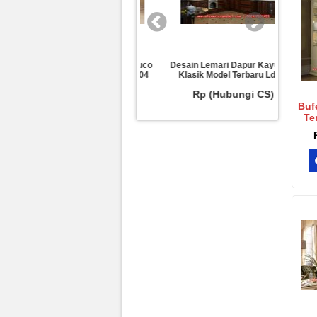
Model Lemari Dapur Cat Duco
Desain Lemari Dapur Kayu Jati
Ukiran
Klasik Desain Terbaru Ld-04
Klasik Model Terbaru Ld-03
Model 
Rp (Hubungi CS)
Rp (Hubungi CS)
R
Buf
Te