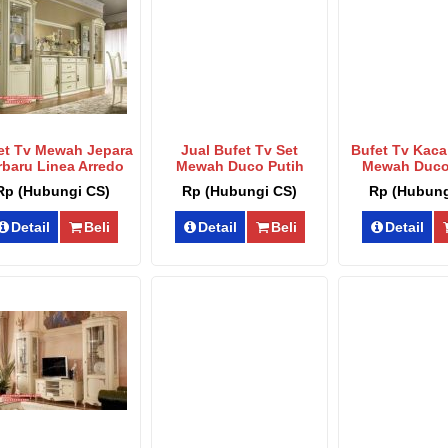
 Sofa Ruang Tamu Klasik
Sofa Tamu Set Klasik Ukiran
Sofa Tamu Vent
Arabian Terbaru Srt-222
Mewah Gold Al Rozaq
Mewah Terb
p (Hubungi CS)
Rp (Hubungi CS)
Rp (Hub
et Tv Mewah Jepara
Jual Bufet Tv Set
Bufet Tv Kac
rbaru Linea Arredo
Mewah Duco Putih
Mewah Duco
Sbt-044
Linea Berkualitas Sbt-
Living Sbt
Rp (Hubungi CS)
Rp (Hubungi CS)
Rp (Hubung
043
Detail
Beli
Detail
Beli
Detail