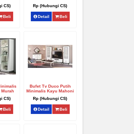
bt-050
Jepara Sbt-049
i CS)
Rp (Hubungi CS)
Beli
Detail
Beli
inimalis
Bufet Tv Duco Putih
 Murah
Minimalis Kayu Mahoni
t-046
Berkualitas Sbt-045
i CS)
Rp (Hubungi CS)
Beli
Detail
Beli