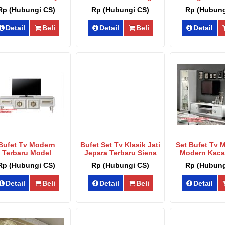
Sbt-052
Arthur Sbt-051
Koroleva S
Rp (Hubungi CS)
Rp (Hubungi CS)
Rp (Hubung
Detail
Beli
Detail
Beli
Detail
Bufet Tv Modern
Bufet Set Tv Klasik Jati
Set Bufet Tv M
Terbaru Model
Jepara Terbaru Siena
Modern Kaca
derhana Sehpalar
Sbt-047
Terbaik Sb
Rp (Hubungi CS)
Rp (Hubungi CS)
Rp (Hubung
Sbt-048
Detail
Beli
Detail
Beli
Detail