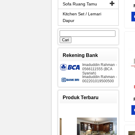
Sofa Ruang Tamu
Kitchen Set / Lemari
Dapur
Cari
untuk:
Rekening Bank
Imaduddin Rahman -
0566111555 (BCA
Syariah)
Imaduddin Rahman -
002201019500500
Se
Produk Terbaru