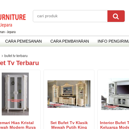
CARA PEMESANAN
CARA PEMBAYARAN
INFO PENGIRI
bufet tv terbaru
et Tv Terbaru
emari Hias Kristal
Set Bufet Tv Klasik
Interior Bufet
wah Modern Ruya
Mewah Putih King
Keluarga Mod