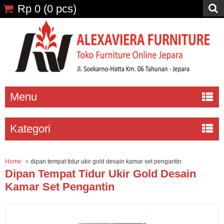
Rp 0
(
0
pcs)
Menu
Kategori
Home
dipan tempat tidur ukir gold desain kamar set pengantin
Dipan Tempat Tidur Ukir Gold Desain
Kamar Set Pengantin