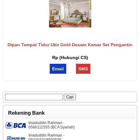
Dipan Tempat Tidur Ukir Gold Desain Kamar Set Pengantin
Rp (Hubungi CS)
Email
SMS
Cari
untuk:
Rekening Bank
Imaduddin Rahman -
0566111555 (BCA Syariah)
Imaduddin Rahman -
002201019500500