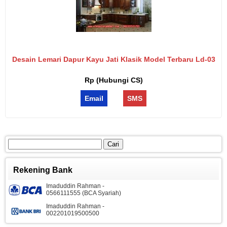
Desain Lemari Dapur Kayu Jati Klasik Model Terbaru Ld-03
Rp (Hubungi CS)
Email
SMS
Cari
untuk:
Rekening Bank
Imaduddin Rahman -
0566111555 (BCA Syariah)
Imaduddin Rahman -
002201019500500