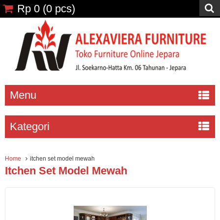
Rp 0
(
0
pcs)
Menu
Kategori
Home
itchen set model mewah
Itchen Set Model Mewah