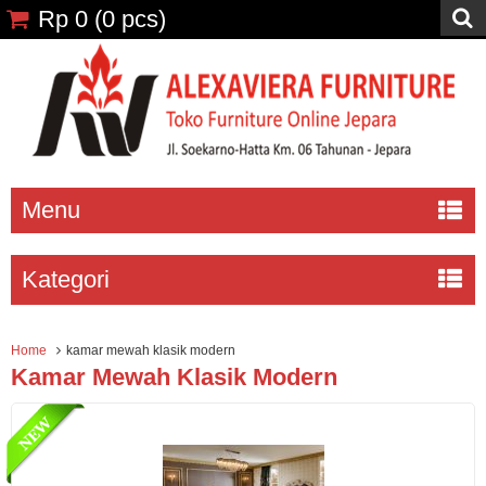
Rp 0
(
0
pcs)
Menu
Kategori
Home
kamar mewah klasik modern
Kamar Mewah Klasik Modern