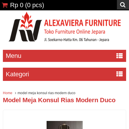
Rp 0
(
0
pcs)
Menu
Kategori
Home
model meja konsul rias modern duco
Model Meja Konsul Rias Modern Duco