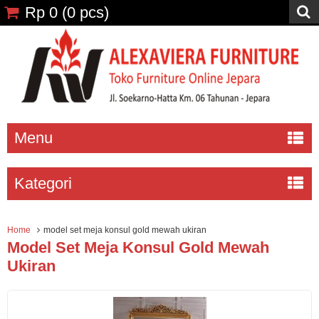
Rp 0
(
0
pcs)
Menu
Kategori
Home
model set meja konsul gold mewah ukiran
Model Set Meja Konsul Gold Mewah
Ukiran