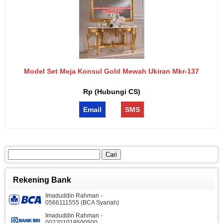
Model Set Meja Konsul Gold Mewah Ukiran Mkr-137
Rp (Hubungi CS)
Email
SMS
Cari
untuk:
Rekening Bank
Imaduddin Rahman -
0566111555 (BCA Syariah)
Imaduddin Rahman -
002201019500500