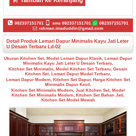
Tambah ke Keranjang
082337151701
sms 082337151701
082337151701
rahman.imaduddin@gmail.com
Detail Produk Lemari Dapur Minimalis Kayu Jati Leter
U Desain Terbaru Ld-02
Ukuran Kitchen Set, Model Lemari Dapur Klasik, Lemari Dapur
Minimalis Kayu Jati Leter U Desain Terbaru,
Kitchen Set Minimalis, Model Kitchen Set Terbaru, Desain
Kitchen Set, Lemari Dapur Model Terbaru,
Lemari Dapur Modern, Kitchen Set Dapur, Harga Kitchen Set
Minimalis Dapur Kecil,
Kitchen Set Minimalis Modern, Jual Kitchen Set, Model
Kitchen Set Minimalis Modern, Kitchen Set Bahan Jati,
Kitchen Set Model Mewah