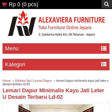
Rp 0
(
0
pcs)
Menu
Kategori
Home
Kitchen Set / Lemari Dapur
lemari dapur minimalis kayu jati leter u
desain terbaru ld-02
Lemari Dapur Minimalis Kayu Jati Leter
U Desain Terbaru Ld-02