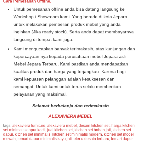
Cara Pemesanan Offline.
Untuk pemesanan offline anda bisa datang langsung ke
Workshop / Showroom kami. Yang berada di kota Jepara
untuk melakukan pembelian produk mebel yang anda
inginkan (Jika ready stock). Serta anda dapat membayarnya
langsung di tempat kami juga.
Kami mengucapkan banyak terimakasih, atas kunjungan dan
kepercayaan nya kepada perusahaan mebel Jepara asli
Mebel Jepara Terbaru. Kami pastikan anda mendapatkan
kualitas produk dan harga yang terjangkau. Karena bagi
kami kepuasan pelanggan adalah kesuksesan dan
semangat. Untuk kami untuk terus selalu memberikan
pelayanan yang maksimal.
Selamat berbelanja dan terimakasih
ALEXAVIERA MEBEL
tags:
alexaviera furniture
,
alexaviera mebel
,
desain kitchen set
,
harga kitchen
set minimalis dapur kecil
,
jual kitchen set
,
kitchen set bahan jati
,
kitchen set
dapur
,
kitchen set minimalis
,
kitchen set minimalis modern
,
kitchen set model
mewah
,
lemari dapur minimalis kayu jati leter u desain terbaru
,
lemari dapur