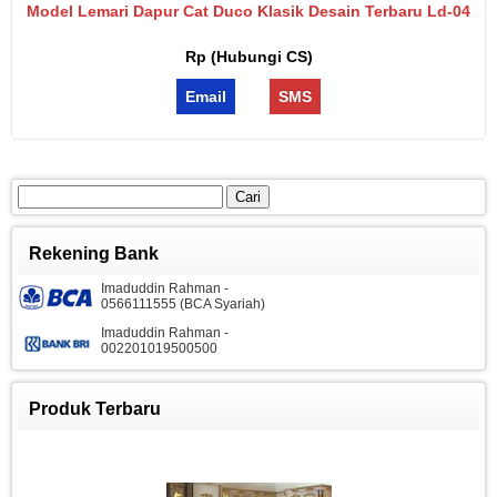
Model Lemari Dapur Cat Duco Klasik Desain Terbaru Ld-04
Rp (Hubungi CS)
Email
SMS
Cari
untuk:
Rekening Bank
Imaduddin Rahman -
0566111555 (BCA Syariah)
Imaduddin Rahman -
002201019500500
Produk Terbaru