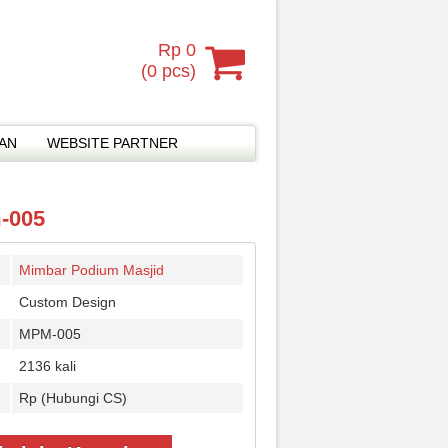
Rp 0
(
0
pcs)
MAN
WEBSITE PARTNER
m-005
Mimbar Podium Masjid
Custom Design
MPM-005
2136 kali
Rp (Hubungi CS)