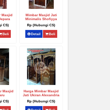
 Masjid
Mimbar Masjid Jati
Jepara
Minimalis Shofiyya
20
Mpm-015
i CS)
Rp (Hubungi CS)
Beli
Detail
Beli
r Masjid
Harga Mimbar Masjid
aru
Jati Ukiran Alexandria
Mpm-017
Mpm-022
i CS)
Rp (Hubungi CS)
Beli
Detail
Beli