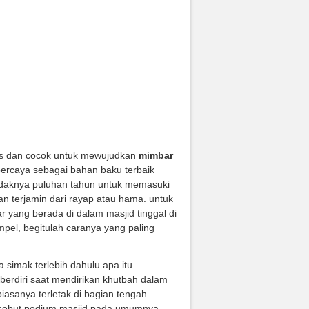
Klasik Ukiran
Sofa Tamu Vento Klasik Ukiran
d Al Rozaq
Mewah Terbaru Srt-223
ungi CS)
Rp (Hubungi CS)
 pas dan cocok untuk mewujudkan
mimbar
ipercaya sebagai bahan baku terbaik
tidaknya puluhan tahun untuk memasuki
an terjamin dari rayap atau hama. untuk
r yang berada di dalam masjid tinggal di
pel, begitulah caranya yang paling
ta simak terlebih dahulu apa itu
erdiri saat mendirikan khutbah dalam
biasanya terletak di bagian tengah
 disebut podium masjid pada umumnya.