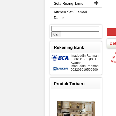
Sofa Ruang Tamu
Kitchen Set / Lemari
Dapur
Cari
untuk:
Det
Rekening Bank
Imaduddin Rahman -
M
0566111555 (BCA
Ma
Syariah)
Imaduddin Rahman -
002201019500500
Produk Terbaru