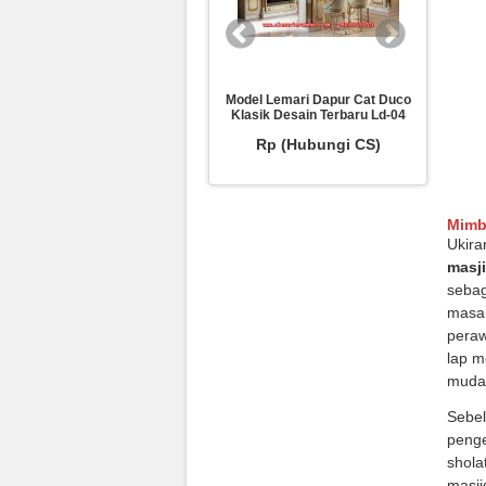
Sofa Tamu Vento Klasik Ukiran
Model Lemari Dapur Cat Duco
Desain 
Mewah Terbaru Srt-223
Klasik Desain Terbaru Ld-04
Klasi
Rp (Hubungi CS)
Rp (Hubungi CS)
R
Mimb
Ukira
masj
seba
masa 
peraw
lap m
muda
Sebel
penge
shola
masji