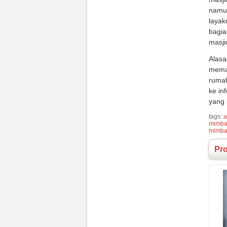
namun
layak
bagia
masji
Alasa
meman
rumah
ke in
yang 
tags:
a
mimba
mimbar
Pr