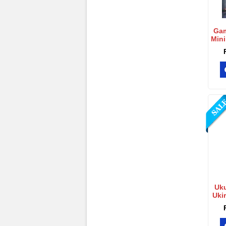
Gam
Mini
Uku
Uki