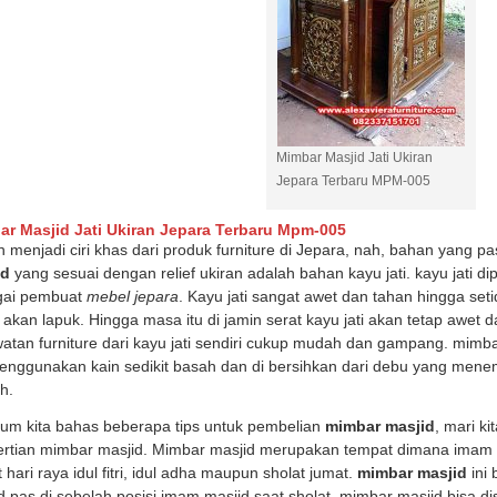
Lemari Dapur Kayu Jati
Ukiran Sofa Ruang Tamu Klasik
Sofa Tamu Set 
k Model Terbaru Ld-03
Model Arabian Terbaru Srt-222
Mewah Gol
p (Hubungi CS)
Rp (Hubungi CS)
Rp (Hub
Mimbar Masjid Jati Ukiran
Jepara Terbaru MPM-005
ar Masjid Jati Ukiran Jepara Terbaru Mpm-005
n menjadi ciri khas dari produk furniture di Jepara, nah, bahan yang
id
yang sesuai dengan relief ukiran adalah bahan kayu jati. kayu jati d
gai pembuat
mebel jepara
. Kayu jati sangat awet dan tahan hingga se
akan lapuk. Hingga masa itu di jamin serat kayu jati akan tetap awet d
atan furniture dari kayu jati sendiri cukup mudah dan gampang. mimba
enggunakan kain sedikit basah dan di bersihkan dari debu yang menem
h.
um kita bahas beberapa tips untuk pembelian
mimbar masjid
, mari ki
rtian mimbar masjid. Mimbar masjid merupakan tempat dimana imam b
t hari raya idul fitri, idul adha maupun sholat jumat.
mimbar masjid
ini 
d pas di sebelah posisi imam masjid saat sholat. mimbar masjid bisa