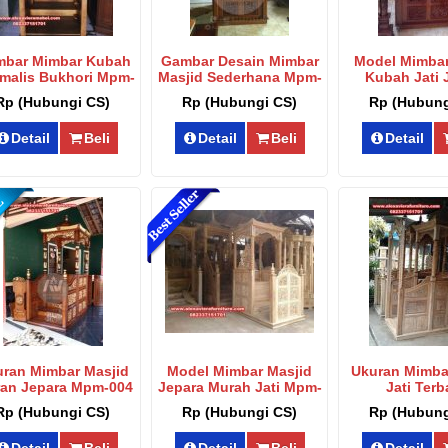
bar Mimbar Kubah
Gambar Desain Mimbar
Model Mimbar
malis Bukhori Mpm-
Masjid Sederhana Mpm-
Kubah Jati 
018
023
Mpm-0
Rp (Hubungi CS)
Rp (Hubungi CS)
Rp (Hubung
Detail
Beli
Detail
Beli
Detail
ran Mimbar Masjid
Model Mimbar Masjid
Ukuran Mimba
ran Jepara Mpm-004
Jepara Murah Jati Mpm-
Jati Terb
006
Mesopotamia 
Rp (Hubungi CS)
Rp (Hubungi CS)
Rp (Hubung
Detail
Beli
Detail
Beli
Detail