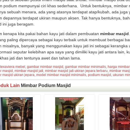
 podium mempunyai ciri khas sederhana. Untuk bentuknya, mimbar ma
nya sebuah menara, ada yang atasnya terdapat atap/kubah, ada juga ya
n depannya terdapat ukiran maupun aksen. Tak hanya bentuknya, ba
d ini juga beragam.
n kenapa kita pakai bahan kayu jati dalam pembuatan
mimbar masjid
g paling dipercaya sebagai kayu terbaik untuk membuat berbagai 
 misalnya, banyak yang menggunakan kayu jati ini sebagai kerangka 
formasi seputar kelebihan apa saya yang dimiliki kayu jati antara lain,
khas jati dan tentunya awet dan tahan lama.
lexaviera mebel
,
gambar mimbar masjid
,
gambar mimbar minimalis
,
harga mimbar
r masjid
,
mimbar masjid jati
,
mimbar masjid jati ukiran jepara terbaru
,
mimbar masji
 masjid ukiran jepara
,
model mimbar masjid minimalis
,
podium masjid
,
ukuran mi
oduk Lain
Mimbar Podium Masjid